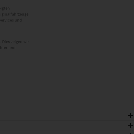
eigten
riginalfahrzeuge
Services und
 Dies zeigen wir
chter und