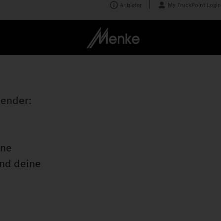
Anbieter
My TruckPoint Login
nender:
ine
und deine