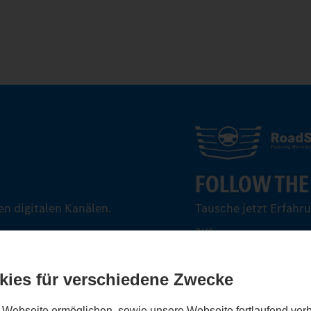
FOLLOW THE
n digitalen Kanälen.
Tausche jetzt Erfahr
aus.
Steig ein